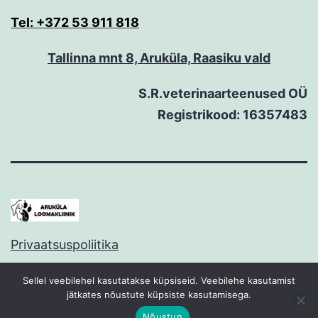
Tel: +372 53 911 818
Tallinna mnt 8, Aruküla, Raasiku vald
S.R.veterinaarteenused OÜ
Registrikood: 16357483
Privaatsuspoliitika
Proudly powered by
WordPress
.
Sellel veebilehel kasutatakse küpsiseid. Veebilehe kasutamist
jätkates nõustute küpsiste kasutamisega.
Nõustun