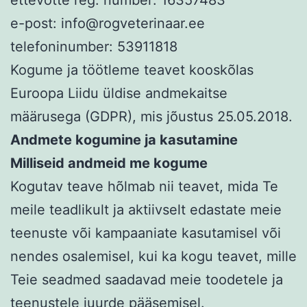
ettevõtte reg. number: 16357483
e-post: info@rogveterinaar.ee
telefoninumber: 53911818
Kogume ja töötleme teavet kooskõlas
Euroopa Liidu üldise andmekaitse
määrusega (GDPR), mis jõustus 25.05.2018.
Andmete kogumine ja kasutamine
Milliseid andmeid me kogume
Kogutav teave hõlmab nii teavet, mida Te
meile teadlikult ja aktiivselt edastate meie
teenuste või kampaaniate kasutamisel või
nendes osalemisel, kui ka kogu teavet, mille
Teie seadmed saadavad meie toodetele ja
teenustele juurde pääsemisel.