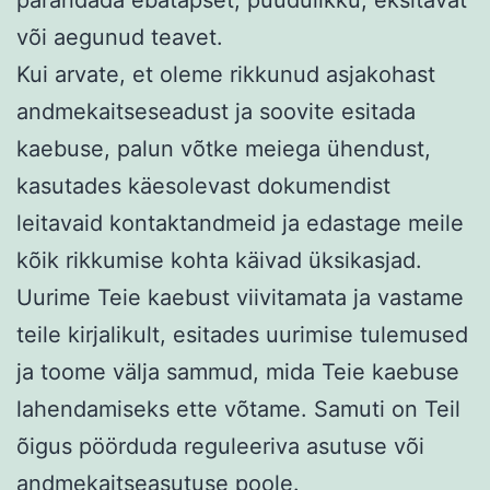
parandada ebatäpset, puudulikku, eksitavat
või aegunud teavet.
Kui arvate, et oleme rikkunud asjakohast
andmekaitseseadust ja soovite esitada
kaebuse, palun võtke meiega ühendust,
kasutades käesolevast dokumendist
leitavaid kontaktandmeid ja edastage meile
kõik rikkumise kohta käivad üksikasjad.
Uurime Teie kaebust viivitamata ja vastame
teile kirjalikult, esitades uurimise tulemused
ja toome välja sammud, mida Teie kaebuse
lahendamiseks ette võtame. Samuti on Teil
õigus pöörduda reguleeriva asutuse või
andmekaitseasutuse poole.