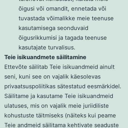
õigusi või omandit, ennetada või
tuvastada võimalikke meie teenuse
kasutamisega seonduvaid
õigusrikkumisi ja tagada teenuse
kasutajate turvalisus.
Teie isikuandmete säilitamine
Ettevõte säilitab Teie isikuandmeid ainult
seni, kuni see on vajalik käesolevas
privaatsuspoliitikas sätestatud eesmärkidel.
Säilitame ja kasutame Teie isikuandmeid
ulatuses, mis on vajalik meie juriidiliste
kohustuste täitmiseks (näiteks kui peame
Teie andmeid säilitama kehtivate seaduste