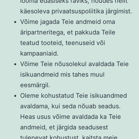
looma edasiseks raviks, nõudes neilt
käesoleva privaatsuspoliitika järgimist.
Võime jagada Teie andmeid oma
äripartneritega, et pakkuda Teile
teatud tooteid, teenuseid või
kampaaniaid.
Võime Teie nõusolekul avaldada Teie
isikuandmeid mis tahes muul
eesmärgil.
Oleme kohustatud Teie isikuandmed
avaldama, kui seda nõuab seadus.
Heas usus võime avaldada ka Teie
andmeid, et järgida seadusest
tulenevat kohustust, kaitsta meie