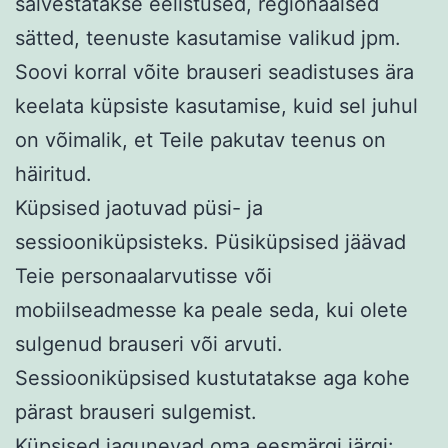
salvestatakse eelistused, regionaalsed
sätted, teenuste kasutamise valikud jpm.
Soovi korral võite brauseri seadistuses ära
keelata küpsiste kasutamise, kuid sel juhul
on võimalik, et Teile pakutav teenus on
häiritud.
Küpsised jaotuvad püsi- ja
sessiooniküpsisteks. Püsiküpsised jäävad
Teie personaalarvutisse või
mobiilseadmesse ka peale seda, kui olete
sulgenud brauseri või arvuti.
Sessiooniküpsised kustutatakse aga kohe
pärast brauseri sulgemist.
Küpsised jagunevad oma eesmärgi järgi: