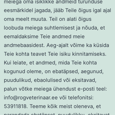
meiega oma isiklikke andmeid turunduse
eesmärkidel jagada, jääb Teile õigus igal ajal
oma meelt muuta. Teil on alati õigus
loobuda meiega suhtlemisest ja nõuda, et
eemaldaksime Teie andmed meie
andmebaasidest. Aeg-ajalt võime ka küsida
Teie kohta teavet Teie isiku kinnitamiseks.
Kui leiate, et andmed, mida Teie kohta
kogunud oleme, on ebatäpsed, aegunud,
puudulikud, ebaolulised või eksitavad,
palun võtke meiega ühendust e-posti teel:
info@rogveterinaar.ee või telefonitsi:
53911818. Teeme kõik meist oleneva, et