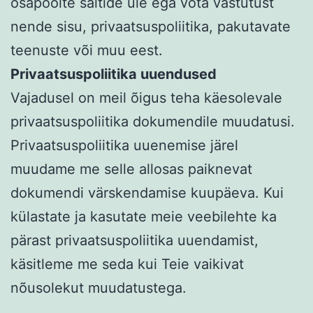
osapoolte saitide üle ega võta vastutust
nende sisu, privaatsuspoliitika, pakutavate
teenuste või muu eest.
Privaatsuspoliitika uuendused
Vajadusel on meil õigus teha käesolevale
privaatsuspoliitika dokumendile muudatusi.
Privaatsuspoliitika uuenemise järel
muudame me selle allosas paiknevat
dokumendi värskendamise kuupäeva. Kui
külastate ja kasutate meie veebilehte ka
pärast privaatsuspoliitika uuendamist,
käsitleme me seda kui Teie vaikivat
nõusolekut muudatustega.