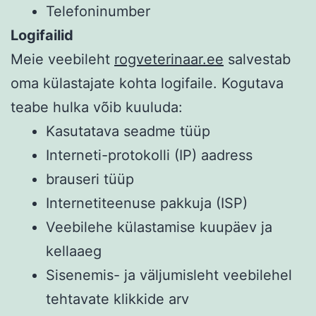
Telefoninumber
Logifailid
Meie veebileht
rogveterinaar.ee
salvestab
oma külastajate kohta logifaile. Kogutava
teabe hulka võib kuuluda:
Kasutatava seadme tüüp
Interneti-protokolli (IP) aadress
brauseri tüüp
Internetiteenuse pakkuja (ISP)
Veebilehe külastamise kuupäev ja
kellaaeg
Sisenemis- ja väljumisleht veebilehel
tehtavate klikkide arv