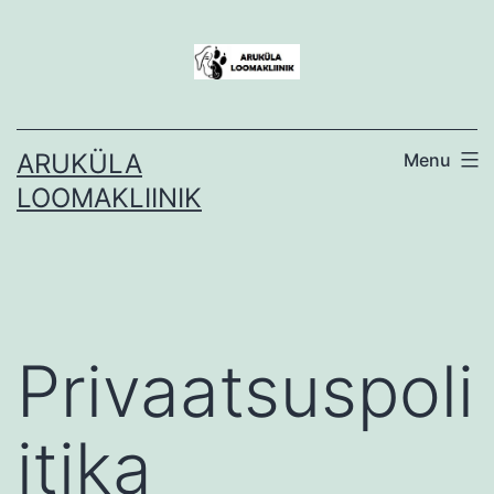
Skip
to
content
ARUKÜLA
Menu
LOOMAKLIINIK
Privaatsuspoli
itika